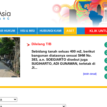
KLIK UNT
AR HUKUM
VISI & MISI
HUBUNGI KAMI
ASET
Dilelang T/B
Sebidang tanah seluas 400 m2, berikut
bangunan diatasnya sesuai SHM No.
383, a.n. SOEGIARTO disebut juga
SUGIHARTO, ADI GUNAWAN, terletak di
Jl...
[lebih detail]