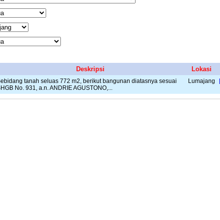
Deskripsi
Lokasi
ebidang tanah seluas 772 m2, berikut bangunan diatasnya sesuai
Lumajang
HGB No. 931, a.n. ANDRIE AGUSTONO,...