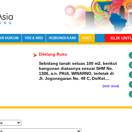
KLIK UNT
AR HUKUM
VISI & MISI
HUBUNGI KAMI
ASET
Dilelang Ruko
Sebidang tanah seluas 100 m2, berikut
bangunan diatasnya sesuai SHM No.
1306, a.n. PAUL WINARNO, terletak di
Jl. Jogonegaran No. 49 C, Ds/Kel....
[lebih detail]