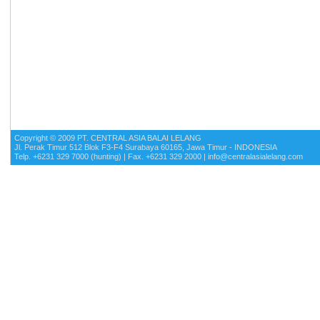
Copyright © 2009 PT. CENTRAL ASIA BALAI LELANG
Jl. Perak Timur 512 Blok F3-F4 Surabaya 60165, Jawa Timur - INDONESIA
Telp. +6231 329 7000 (hunting) | Fax. +6231 329 2000 | info@centralasialelang.com