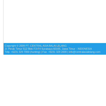
Copyright © 2009 PT. CENTRAL ASIA BALAI LELANG
Jl. Perak Timur 512 Blok F3-F4 Surabaya 60165, Jawa Timur - INDONESIA
Telp. +6231 329 7000 (hunting) | Fax. +6231 329 2000 | info@centralasialelang.com