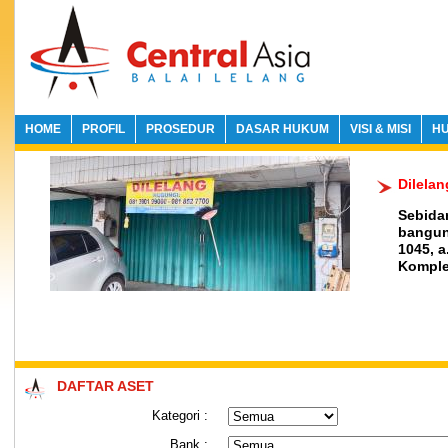
HOME
PROFIL
PROSEDUR
DASAR HUKUM
VISI & MISI
HU
Dilela
Sebidan
bangun
1045, a
Komplek
DAFTAR ASET
Kategori :
Bank :